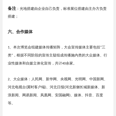
备注
：光地搭建由企业自己负责，标准展位搭建由主办方负责
搭建；
六
、合作媒体
、
本次博览会组建媒体传播矩阵，大会宣传媒体主要包括
三
1
“
类
，根据不同阶段的宣传主疑组成传播施内类的大众媒体、行
”
业性媒体和自媒立体化宣传，共计
余家。
40
、
大众媒体：人民网、新华网、央视网、光明网、中国新网、
2
河北电视台
冀时客户端
、河北日报
河北新侧长城新媒体、新
(
)
(
浪新闻、网易新闻、凤凰网、安国融网
、媒体、抖音、百度
)
等。