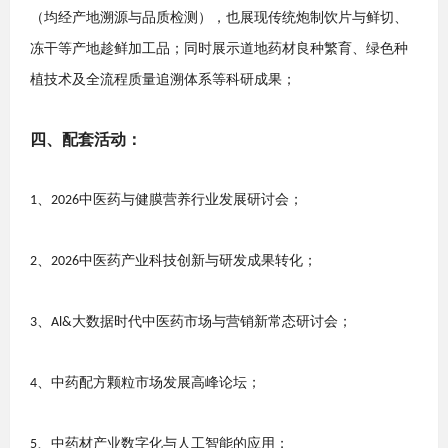
（均经产地溯源与品质检测），也展现传统炮制饮片与鲜切、
冻干等产地趁鲜加工品；同时展示道地药材良种繁育、绿色种
植技术及全流程质量追溯体系等科研
成果；
四
、配套活动：
、
中医药与健膜营养行业发展研讨会
；
1
2026
、
中医药产业科技创新与研发成果转化
；
2
2026
、
大数据时代中医药市场与营销新常态研讨会
；
3
Al&
、
中药配方颗粒市场发展高峰论坛
；
4
、
中药材产业数字化与人工智能的应用
；
5