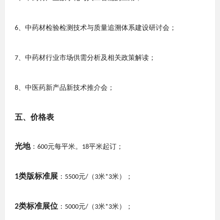
、
中药材检验检测技术与质量追溯体系建设研讨会
；
6
、
中药材行业市场供需分析及相关政策解读
；
7
、中医药新产品新技术推介会
；
8
五、价格表
光地
：
元每平米。
平米起订；
600
18
类版标准展
1
：
元
（
米
米）；
5500
/
3
*3
类标准展位
2
：
元
（
米
米）；
5000
/
3
*3