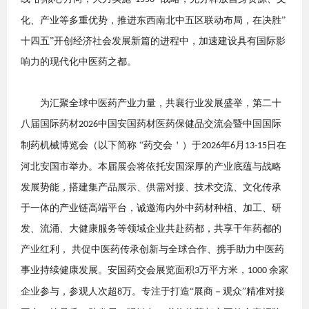
化、产业等多重优势，推进东西南北中五区联动布局，在决胜”
十
四
五
”开创经济社会发展新篇的进程中，加速建设具有国际影
响力的现代化中医药之都。
为汇聚全球中医药产业力
量
，共襄行业发展盛举，第二十
八届国际药材
中国安国药材医药保健品交流会
暨中国国际
202
6
制药机械博览会
（以下简称
“药交会＇）于
年
月
日在
2026
6
13-15
河北安国市举办。本届展会将依托安国深厚的产业底蕴与战略
发展势能，搭建
集
产品展示、供需对接、技术交流、文化传承
于一体的产业链高端平台，诚邀海内外中药材种植、加工、研
发、流涌、大健康服务等领域企业共赴药都，共享干年药都的
产业红利，
共促中医药传承创新与全球合作
、
携手助力中医药
事业
持续健康
发展
。
安国药交会展览
面积
万平方米，
余家
3
1000
企业参与，参观人次超
万。专注于打造
“
展商－观众
”
精准对接
8