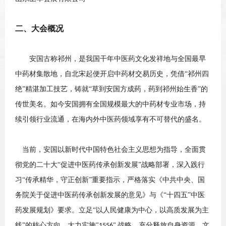
二、
大会概况
安国古称祁州，是我国干年中医药文化发祥地与全国
最早
中药材集散地，自北宋起便开启中药材交易历史，凭借
“
祁州四
绝
”精湛
加工技艺，铸就
“
草到安国方成药，药到祁州始生香
”的
传世美
名
。如今安国拥有全国规模
最
大的中药材专业市场，持
续引领行业流通，在海内外中医药领域享有不可替代的盛名。
当前，安国以新时代中国特色社会主义思想为指导，全面贯
彻党的二十大
“促进中医药传承创新发展”战略部署，深入践行
习“传承
精
华，守正创新
”重要指示，严格落实《中共中央、国
务院关于促进中医药传承创新发展的意见》与《“十四五”中医
药发展规划》要求
。
立足
“以人民健康为中心，以高质发展为主
线”的核心方向，大力实施
战略，充分释放自身资源、文
"1556"