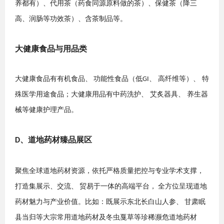
养都有）、代用茶（药食同源原料做的茶）、保健茶（降三
高、润肠等功效茶）、含茶制品等。
大健康
食品与用品类
大健康
食品有有机食品、
功能性食品（低
、 高纤维等）、 特
GI
殊医学用途食品；大健康用品有中药洗护、 艾炙器具、 养生器
械等健康护理产品。
、
道地药材臻品展区
D
聚焦全球道地药材资源，依托严格质量把控与专业学术支撑，
打造集展示、交流、
贸易于
一
体的高端平台，
全方位呈现道地
药材魅力与产业价值。比如：既展示东北长白山人参、
甘肃眠
县当归等大宗常用道地药材及冬虫戛草等珍稀濒危道地药材