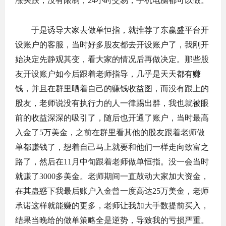
涨买跌，没有限制，24小时交易，手机电脑都可以做。
于是诱导大家去做单恒指，就推荐了东赢盛平台开
设账户的客服，当时好多股友都去开设账户了，我刚开
始决定先静观其变，看大家的情况后再做决定。那些股
友开设账户如今后跟着老师指导，几乎是天天都有赚
钱，并且在群里晒着自己的赚钱收益图，而没有跟上的
股友，老师说没有执行力的人一律踢出群，我也就被眼
前的收益深深的吸引了，随后也开通了账户，当时最高
入金了5万美金，之前在群里看其他的股友跟着老师做
单都赚钱了，想着自己马上就要和他们一样走向致富之
路了，然后在11月中旬跟着老师做单恒指。没一会当时
就赚了3000多美金。老师期间一直鼓动大家加大资金，
在其蛊惑下我最后账户入金曾一度高达25万美金，老师
承诺这样就能赚的更多，老师让我加大手数提前买入，
结果当晚给的做单策略全是逆势，导致我的亏损严重。