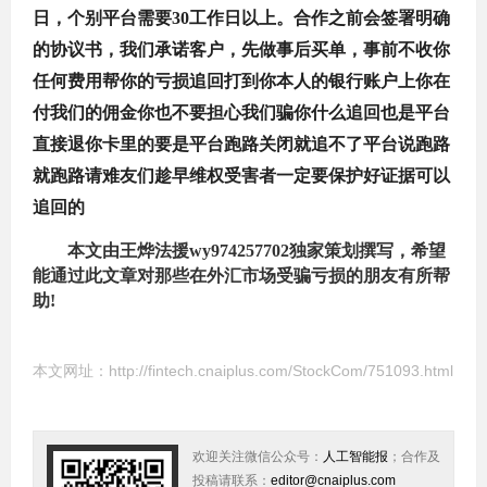
日，个别平台需要30工作日以上。合作之前会签署明确
的协议书，我们承诺客户，先做事后买单，事前不收你
任何费用帮你的亏损追回打到你本人的银行账户上你在
付我们的佣金你也不要担心我们骗你什么追回也是平台
直接退你卡里的要是平台跑路关闭就追不了平台说跑路
就跑路请难友们趁早维权受害者一定要保护好证据可以
追回的
本文由王烨法援wy974257702独家策划撰写，希望
能通过此文章对那些在外汇市场受骗亏损的朋友有所帮
助!
本文网址：
http://fintech.cnaiplus.com/StockCom/751093.html
欢迎关注微信公众号：
人工智能报
；合作及
投稿请联系：
editor@cnaiplus.com