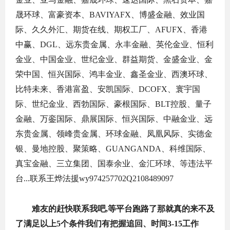
晟环球、富豪资本、BAVIYAFX、博盛金融、效业国
际、久久外汇、期货在线、期权工厂、AFUFX、香港
中赢、DGL、远东贵金属、永丰金融、英伦金业、恒利
金业、中国金业、世纪金业、群益期货、金盛金业、金
荣中国、恒兴国际、鸿丰金业、鑫圣金业、西澳环球、
比特未来、香港富盈、安凯国际、DCOFX、寰宇国
际、世纪金业、西勃国际、豪根国际、BLT控股、量子
金融、万銮国际、鼎展国际、恒兴国际、中融金业、远
东贵金属、领峰贵金属、环球金融、凤凰风际、实德金
银、曼地控股、聚策略、GUANGANDA、科维国际、
真宝金融、三立集团、国泰余业、金汇环球、等违法平
台...联系王烨法援wy974257702Q2108489097
难友的赶快联系我吧,等平台跑路了那就真的来不及
了满足以上5个条件我们有把握追回、时间3-15工作