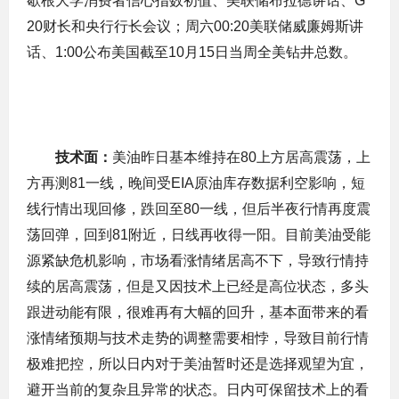
歇根大学消费者信心指数初值、美联储布拉德讲话、G
20财长和央行行长会议；周六00:20美联储威廉姆斯讲
话、1:00公布美国截至10月15日当周全美钻井总数。
技术面：
美油昨日基本维持在80上方居高震荡，上
方再测81一线，晚间受EIA原油库存数据利空影响，短
线行情出现回修，跌回至80一线，但后半夜行情再度震
荡回弹，回到81附近，日线再收得一阳。目前美油受能
源紧缺危机影响，市场看涨情绪居高不下，导致行情持
续的居高震荡，但是又因技术上已经是高位状态，多头
跟进动能有限，很难再有大幅的回升，基本面带来的看
涨情绪预期与技术走势的调整需要相悖，导致目前行情
极难把控，所以日内对于美油暂时还是选择观望为宜，
避开当前的复杂且异常的状态。日内可保留技术上的看