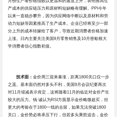
月份生产者价格指数以更温和的速度上升，表明推高生
产成本的供应链压力和原材料短缺略有缓解。PPI今年
以来一直稳步攀升，因为供应网络中断以及原材料和劳
动力短缺等因素推高了生产成本。企业已经将至少一部
分上升的成本转嫁给了客户，导致近期消费者价格加速
上涨。日内主要关注美国9月零售销售及10月密歇根大
学消费者信心指数初值。
技术面：
金价周三迎来暴涨，距离1800关口仅一步
之遥。基本面仍然对多头不利，美国9月会议纪要再次
对11月缩减表示肯定，这将随着11月的临近对金价产生
较大的压力。钱·诚认为RSI方面显示金价略微超买，但
更大的考验在于1800一线的去留，如果无法突破1800
关口，金价势必将承压下行，但若多头乘胜追击，金价