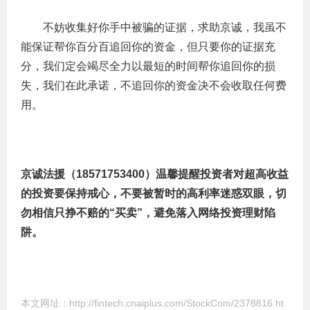
　　不妨收集好你手中被骗的证据，求助京诚，我虽不
能保证帮你百分百追回你的资金，但只要你的证据充
分，我们定会竭尽全力以最短的时间帮你追回你的损
失，我们在此承诺，不追回你的资金决不会收取任何费
用。
京诚法援（18571753400）温馨提醒投资者对超高收益
的投资要保持戒心，不要被暂时的高利率迷惑双眼，切
勿相信只挣不赔的“买卖”，避免落入网络投资理财陷
阱。
本文网址：
http://fintech.cnaiplus.com/StockCom/2378816.ht