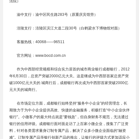
法院）
渝中支行：渝中区民生路283号（原重庆宾馆旁）
涪陵支行：涪陵区滨江大道二段30号（白鹤梁水下博物馆对面）
客服热线：40068——96511
官方网址：www.bocd.com.cn
作为中西部经营规模和综合实力居首的城市商业银行成都银行，2012
年6月30日，总资产突破2000亿元大关。这是继成为中西部首家总资产突
破1000亿元大关的 城商行后，成都银行再次成为中西部首家突破2000亿
元大关的城商行。
在市场定位方面，成都银行始终坚持“服务中小企业”的经营理念，长
期致力于为中小企业提供高效、快捷的金融服务，积极打造“中小企业伙伴
银行”。小微客户的最大特点就是“要钱急”，但自身财务不规范，无法通过
银行的信用评级。成都银行面对面走访了上百家小微企业，搜集了广泛资
料，针对各类需求量身订制专属产品，解决了众多小微企业面临的“融资
难”。订制专属产品等银行创新产品的推出，让银行的评级方式更加适应小