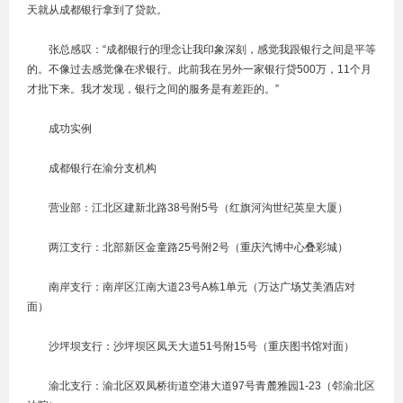
天就从成都银行拿到了贷款。
张总感叹：“成都银行的理念让我印象深刻，感觉我跟银行之间是平等
的。不像过去感觉像在求银行。此前我在另外一家银行贷500万，11个月
才批下来。我才发现，银行之间的服务是有差距的。”
成功实例
成都银行在渝分支机构
营业部：江北区建新北路38号附5号（红旗河沟世纪英皇大厦）
两江支行：北部新区金童路25号附2号（重庆汽博中心叠彩城）
南岸支行：南岸区江南大道23号A栋1单元（万达广场艾美酒店对
面）
沙坪坝支行：沙坪坝区凤天大道51号附15号（重庆图书馆对面）
渝北支行：渝北区双凤桥街道空港大道97号青麓雅园1-23（邻渝北区