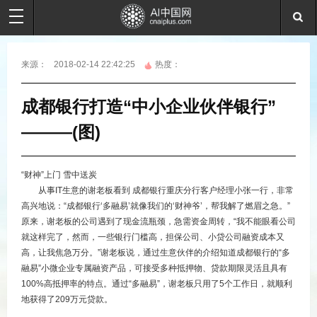
来源：
2018-02-14 22:42:25
热度：
成都银行打造“中小企业伙伴银行”
———(图)
“财神”上门 雪中送炭
从事IT生意的谢老板看到 成都银行重庆分行客户经理小张一行，非常
高兴地说：“成都银行‘多融易’就像我们的‘财神爷’，帮我解了燃眉之急。”
原来，谢老板的公司遇到了现金流瓶颈，急需资金周转，“我不能眼看公司
就这样完了，然而，一些银行门槛高，担保公司、小贷公司融资成本又
高，让我焦急万分。”谢老板说，通过生意伙伴的介绍知道成都银行的“多
融易”小微企业专属融资产品，可接受多种抵押物、贷款期限灵活且具有
100%高抵押率的特点。通过“多融易”，谢老板只用了5个工作日，就顺利
地获得了209万元贷款。