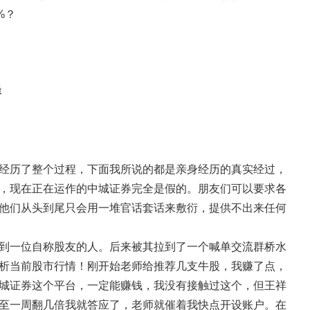
%？
群
经历了整个过程，下面我所说的都是亲身经历的真实经过，
，现在正在运作的中城证券完全是假的。朋友们可以要求各
他们从头到尾只会用一堆官话套话来敷衍，提供不出来任何
到一位自称股友的人。后来被其拉到了一个喊单交流群桥水
析当前股市行情！刚开始老师给推荐几支牛股，我赚了点，
城证券这个平台，一定能赚钱，我没有接触过这个，但王祥
至一周翻几倍我就答应了，老师就催着我快点开设账户。在