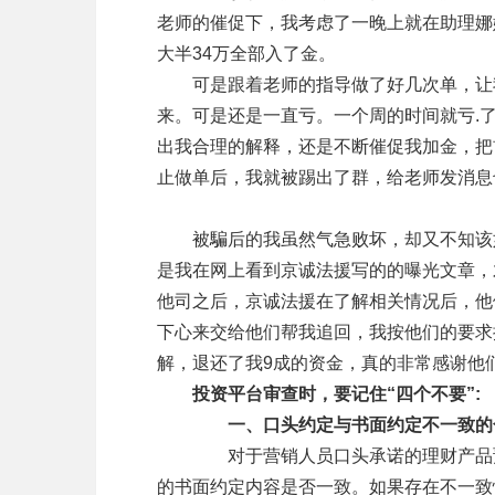
老师的催促下，我考虑了一晚上就在助理娜
大半34万全部入了金。
　　可是跟着老师的指导做了好几次单，让
来。可是还是一直亏。一个周的时间就亏.
出我合理的解释，还是不断催促我加金，把
止做单后，我就被踢出了群，给老师发消息
　　被騙后的我虽然气急败坏，却又不知该
是我在网上看到京诚法援写的的曝光文章，
他司之后，京诚法援在了解相关情况后，他
下心来交给他们帮我追回，我按他们的要求
解，退还了我9成的资金，真的非常感谢他
投资平台审查时，要记住“四个不要”:
 一、口头约定与书面约定不一致的
　　  对于营销人员口头承诺的理财产品
的书面约定内容是否一致。如果存在不一致