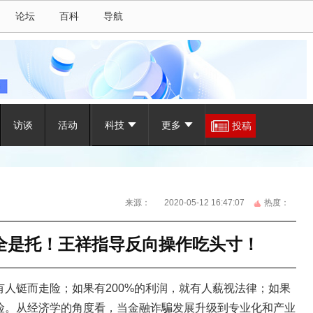
论坛
百科
导航
访谈
活动
科技
更多
投稿
来源：
2020-05-12 16:47:07
热度：
全是托！王祥指导反向操作吃头寸！
有人铤而走险；如果有200%的利润，就有人藐视法律；如果
风险。从经济学的角度看，当金融诈騙发展升级到专业化和产业