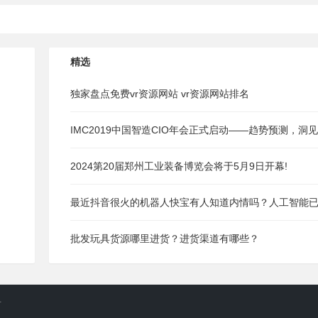
精选
独家盘点免费vr资源网站 vr资源网站排名
IMC2019中国智造CIO年会正式启动——趋势预测，洞见
未来智造！
2024第20届郑州工业装备博览会将于5月9日开幕!
最近抖音很火的机器人快宝有人知道内情吗？人工智能
经逆天？
批发玩具货源哪里进货？进货渠道有哪些？
现代快报的快宝到底有没有人工后台？
号
自然语言处理的研究现状及发展趋势