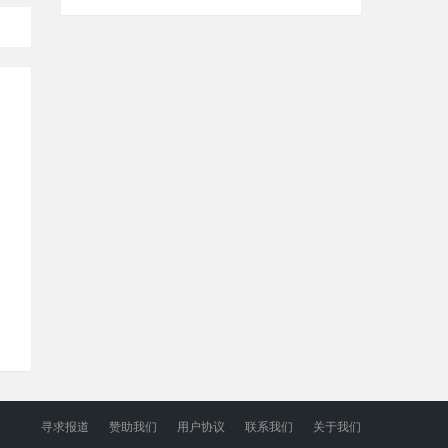
微信AI助手“小微”启动灰度测试，美图秀秀已接入
6月25日晚间消息，近日，微信AI助手“小微”启动灰度测试，覆盖
多个日常使用场景。此前，微信发布指
2026-06-25
B站：视频播客单日播放时长破1亿分钟，预计明年日均
达3亿
6月25日晚间消息，B站发布《哔哩哔哩视频播客创作手册》（1.0
版本）（以下简称“手册”），首次系统披露
已
2026-06-25
2026上海国际汽车制造暨工业装配博览会8月召开
2026上海国际汽车制造暨工业装配博览会8月召开
2026-06-25
寻求报道
赞助我们
用户协议
联系我们
关于我们