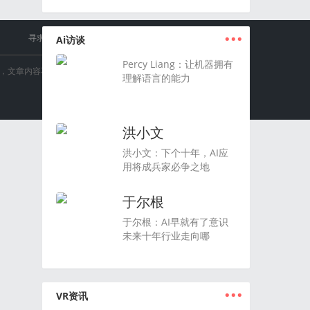
...
寻求报道
赞助我们
用户协议
联系我们
关于我们
Ai访谈
Percy Liang：让机器拥有
，文章内容不代表AI中国网立场。
理解语言的能力
洪小文
洪小文：下个十年，AI应
用将成兵家必争之地
于尔根
于尔根：AI早就有了意识
未来十年行业走向哪
...
VR资讯