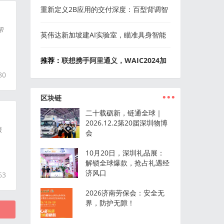
智造可能会是驱动公司增长的新曲线
重新定义2B应用的交付深度：百型背调智
帮
能体席卷广交会
英伟达新加坡建AI实验室，瞄准具身智能
推荐：
联想携手阿里通义，WAIC2024加
80
速AI终端市场布局新篇章
...
区块链
二十载砺新，链通全球｜
2026.12.2第20届深圳物博
报
会
10月20日，深圳礼品展：
解锁全球爆款，抢占礼遇经
济风口
63
2026济南劳保会：安全无
界，防护无隙！