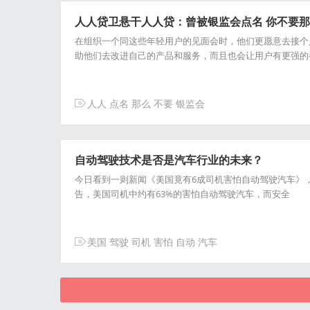
人人贷卫悬干人人贷：曾被银监会点名 你不要那
在组织一个同这些年轻用户的见面会时，他们更愿意去接个
助他们去改进自己的产品和服务，而且也会让用户有更强的
人人
点名
那么
不要
银监会
自动驾驶技术是否是汽车行业的未来？
今日看到一则新闻《美国竟有6成司机害怕自动驾驶汽车》，讲的是根据美
告，美国司机中约有63%的害怕自动驾驶汽车，而安全
美国
驾驶
司机
害怕
自动
汽车