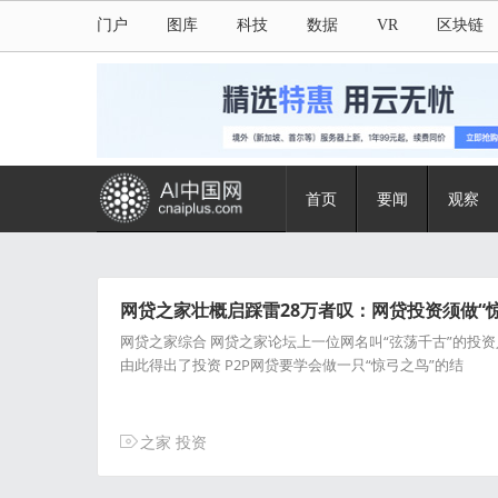
门户
图库
科技
数据
VR
区块链
首页
要闻
观察
网贷之家壮概启踩雷28万者叹：网贷投资须做“
网贷之家综合 网贷之家论坛上一位网名叫“弦荡千古”的投资人
由此得出了投资 P2P网贷要学会做一只“惊弓之鸟”的结
之家
投资