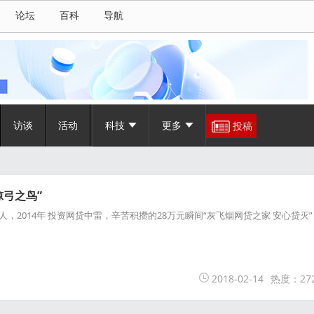
论坛
百科
导航
访谈
活动
科技
更多
投稿
惊弓之鸟”
，2014年 投资网贷中雷，辛苦积攒的28万元瞬间“灰飞烟网贷之家 安心贷灭”
2018-02-14
热度：27